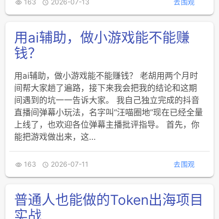
163
2026-07-13
去围观


用ai辅助，做小游戏能不能赚
钱？
用ai辅助，做小游戏能不能赚钱？ 老胡用两个月时
间帮大家趟了遍路，接下来我会把我的结论和这期
间遇到的坑一一告诉大家。 我自己独立完成的抖音
直播间弹幕小玩法，名字叫“汪喵圈地”现在已经全量
上线了，也欢迎各位弹幕主播批评指导。 首先，你
能把游戏做出来，这…
163
2026-07-11
去围观


普通人也能做的Token出海项目
实战